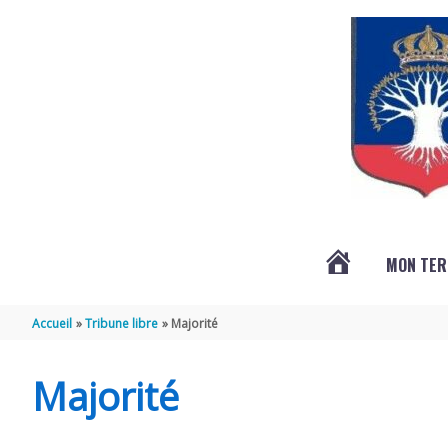
Aller au contenu
Aller au pied de page
MON TER
ACTUALITÉS
Accueil
Tribune libre
Majorité
Majorité