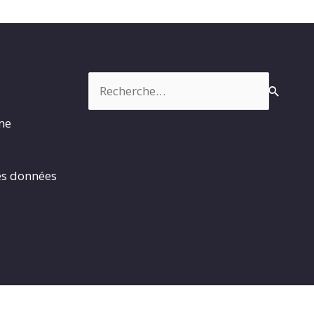
Rechercher :
rme
es données