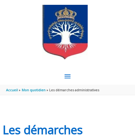
Aller au contenu
Aller au pied de page
MENU
PRINCIPAL
Accueil
Mon quotidien
Les démarches administratives
Les démarches