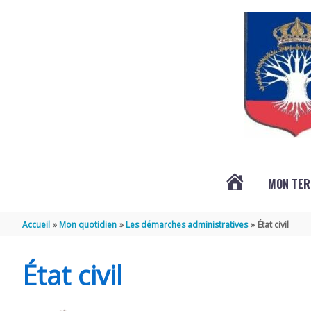
Aller au contenu
Aller au pied de page
MON TER
ACTUALITÉS
Accueil
Mon quotidien
Les démarches administratives
État civil
État civil