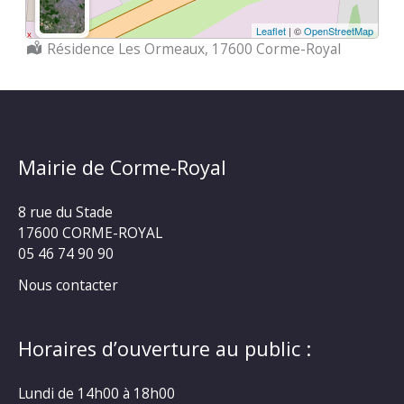
Leaflet
| ©
OpenStreetMap
Localisation :
Résidence Les Ormeaux, 17600 Corme-Royal
Mairie de Corme-Royal
8 rue du Stade
17600 CORME-ROYAL
05 46 74 90 90
Nous contacter
Horaires d’ouverture au public :
Lundi de 14h00 à 18h00