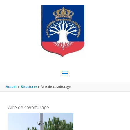
Aller au contenu
Aller au pied de page
MENU
PRINCIPAL
Accueil
Structures
Aire de covoiturage
Aire de covoiturage