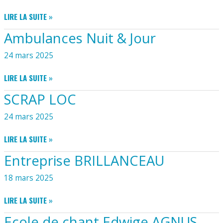
EARL
LIRE LA SUITE »
ROUSTEAU-
Ambulances Nuit & Jour
VIGNOBLES
ROUSTEAU
24 mars 2025
RULLAUD
AMBULANCES
LIRE LA SUITE »
NUIT
SCRAP LOC
&
JOUR
24 mars 2025
SCRAP
LIRE LA SUITE »
LOC
Entreprise BRILLANCEAU
18 mars 2025
ENTREPRISE
LIRE LA SUITE »
BRILLANCEAU
Ecole de chant Edwige AGNUS