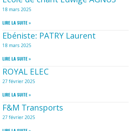
18 mars 2025
ECOLE
LIRE LA SUITE »
DE
Ebéniste: PATRY Laurent
CHANT
EDWIGE
18 mars 2025
AGNUS
EBÉNISTE:
LIRE LA SUITE »
PATRY
ROYAL ELEC
LAURENT
27 février 2025
ROYAL
LIRE LA SUITE »
ELEC
F&M Transports
27 février 2025
F&M
LIRE LA SUITE »