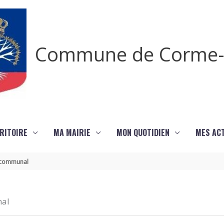
Commune de Corme-
RITOIRE
MA MAIRIE
MON QUOTIDIEN
MES ACT
re communal
nal