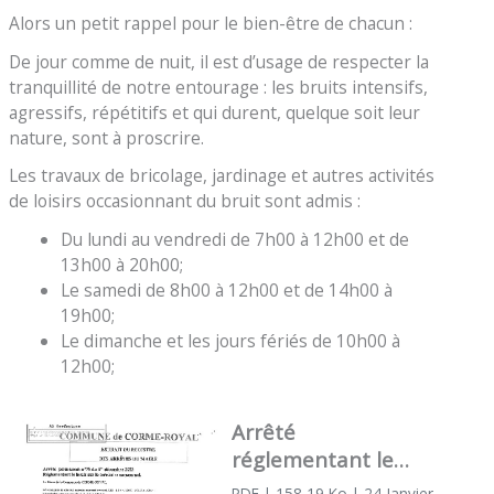
Alors un petit rappel pour le bien-être de chacun :
De jour comme de nuit, il est d’usage de respecter la
tranquillité de notre entourage : les bruits intensifs,
agressifs, répétitifs et qui durent, quelque soit leur
nature, sont à proscrire.
Les travaux de bricolage, jardinage et autres activités
de loisirs occasionnant du bruit sont admis :
Du lundi au vendredi de 7h00 à 12h00 et de
13h00 à 20h00;
Le samedi de 8h00 à 12h00 et de 14h00 à
19h00;
Le dimanche et les jours fériés de 10h00 à
12h00;
Arrêté
réglementant le
bruit sur le territoire
PDF
| 158,19 Ko
| 24 Janvier