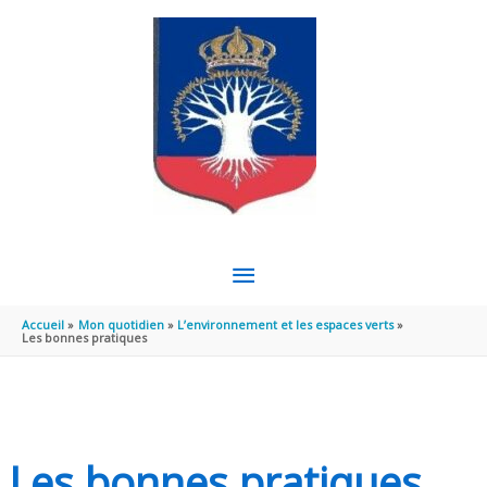
Aller au contenu
Aller au pied de page
MENU
PRINCIPAL
Accueil
Mon quotidien
L’environnement et les espaces verts
Les bonnes pratiques
Les bonnes pratiques