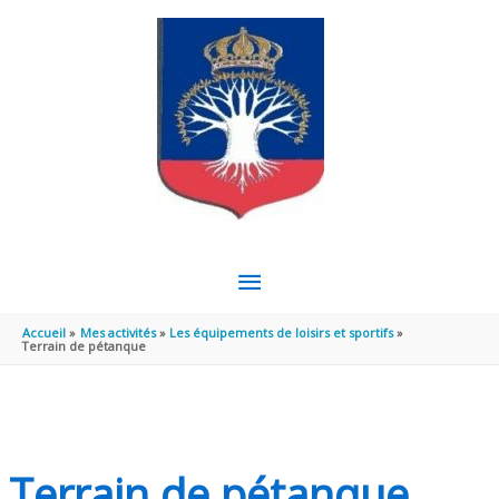
Aller au contenu
Aller au pied de page
MENU
PRINCIPAL
Accueil
Mes activités
Les équipements de loisirs et sportifs
Terrain de pétanque
Terrain de pétanque